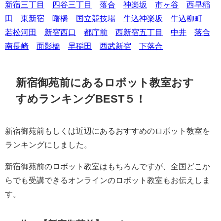
新宿三丁目
四谷三丁目
落合
神楽坂
市ヶ谷
西早稲
田
東新宿
曙橋
国立競技場
牛込神楽坂
牛込柳町
若松河田
新宿西口
都庁前
西新宿五丁目
中井
落合
南長崎
面影橋
早稲田
西武新宿
下落合
新宿御苑前にあるロボット教室おす
すめランキングBEST５！
新宿御苑前もしくは近辺にあるおすすめのロボット教室を
ランキングにしました。
新宿御苑前のロボット教室はもちろんですが、全国どこか
らでも受講できるオンラインのロボット教室もお伝えしま
す。