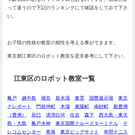
って違うので下記のランキングにて確認をしてみて下さ
い。
お子様の性格や教室の相性を考える事ができます。
東京都江東区のロボット教室を是非参考にして下さい。
江東区のロボット教室一覧
亀戸
越中島
潮見
新木場
東雲
国際展示場
東京
テレポート
門前仲町
木場
東陽町
南砂町
新豊洲
（豊洲）
辰巳
清澄白河
住吉
森下
西大島・東大
島・大島
亀戸水神
東京国際クルーズターミナル
テ
レコムセンター
青海
東京ビッグサイト
有明テニス