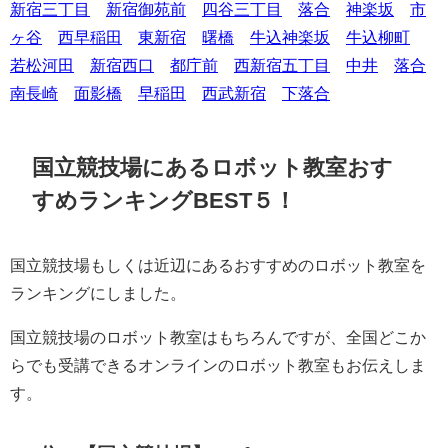
新宿三丁目
新宿御苑前
四谷三丁目
落合
神楽坂
市
ヶ谷
西早稲田
東新宿
曙橋
牛込神楽坂
牛込柳町
若松河田
新宿西口
都庁前
西新宿五丁目
中井
落合
南長崎
面影橋
早稲田
西武新宿
下落合
国立競技場にあるロボット教室おす
すめランキングBEST５！
国立競技場もしくは近辺にあるおすすめのロボット教室を
ランキングにしました。
国立競技場のロボット教室はもちろんですが、全国どこか
らでも受講できるオンラインのロボット教室もお伝えしま
す。