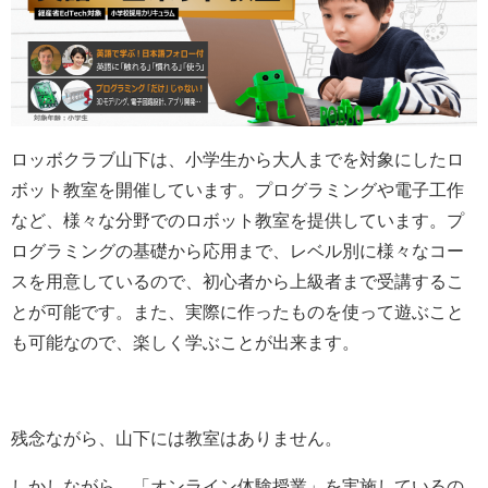
ロ
ッ
ボ
ク
ラ
ブ
山
下
は
、
小
学
生
か
ら
大
人
ま
で
を
対
象
に
し
た
ロ
ボ
ット
教
室
を
開
催
し
て
い
ま
す
。
プ
ロ
グ
ラ
ミ
ン
グ
や
電
子
工
作
な
ど
、
様
々
な
分
野
で
の
ロ
ボ
ット
教
室
を
提
供
し
て
い
ま
す
。
プ
ロ
グ
ラ
ミ
ン
グ
の基
礎
か
ら
応
用
ま
で
、
レ
ベ
ル
別
に
様
々
な
コ
ー
ス
を
用
意
し
て
い
る
の
で
、
初
心
者
か
ら
上
級
者
ま
で
受
講
す
る
こ
と
が
可
能
で
す
。
ま
た
、
実
際
に
作
っ
た
も
の
を
使
っ
て
遊
ぶ
こ
と
も
可
能
な
の
で
、
楽
し
く
学
ぶ
こ
と
が
出
来
ま
す
。
残念ながら、山下には教室はありません。
しかしながら、「オンライン体験授業」を実施しているの