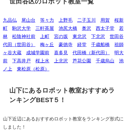
世田谷区のロボット教室一覧
九品仏
尾山台
等々力
上野毛
二子玉川
用賀
桜新
町
駒沢大学
三軒茶屋
池尻大橋
奥沢
西太子堂
若
林
松陰神社前
上町
宮の坂
東北沢
下北沢
世田谷
代田（世田谷）
梅ヶ丘
豪徳寺
経堂
千歳船橋
祖師
ヶ谷大蔵
成城学園前
喜多見
代田橋（新代田）
明大
前
下高井戸
桜上水
上北沢
芦花公園
千歳烏山
池
ノ上
東松原（松原）
山下にあるロボット教室おすすめラ
ンキングBEST５！
山下近辺にあるおすすめロボット教室をランキング形式に
しました！