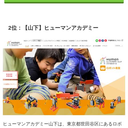
2位：【山下】ヒューマンアカデミー
ヒ
ュ
ーマ
ン
ア
カ
デ
ミ
ー
山
下
は
、
東
京
都世田谷
区
に
あ
る
ロ
ボ