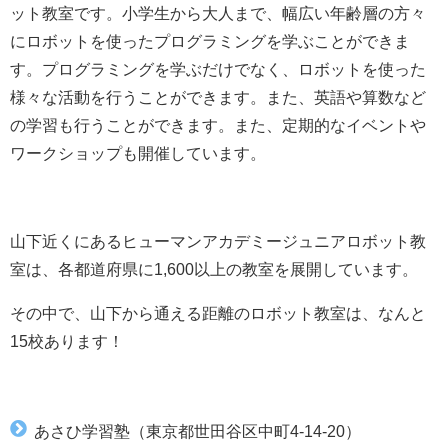
ット
教
室
で
す
。
小
学
生
か
ら
大
人
ま
で
、
幅
広
い
年
齢
層
の
方
々
に
ロ
ボ
ット
を
使
っ
た
プ
ロ
グ
ラ
ミ
ン
グ
を
学
ぶ
こ
と
が
で
き
ま
す
。
プ
ロ
グ
ラ
ミ
ン
グ
を
学
ぶ
だ
け
で
な
く
、
ロ
ボ
ット
を
使
っ
た
様
々
な
活
動
を
行
う
こ
と
が
で
き
ま
す
。
ま
た
、
英
語
や
算
数
な
ど
の学
習
も
行
う
こ
と
が
で
き
ま
す
。
ま
た
、
定
期
的
な
イ
ベ
ン
ト
や
ワ
ーク
シ
ョ
ッ
プ
も
開
催
し
て
い
ま
す
。
山下近くにあるヒューマンアカデミージュニアロボット教
室は、各都道府県に1,600以上の教室を展開しています。
その中で、山下から通える距離のロボット教室は、なんと
15校あります！
あさひ学習塾（東京都世田谷区中町4-14-20）