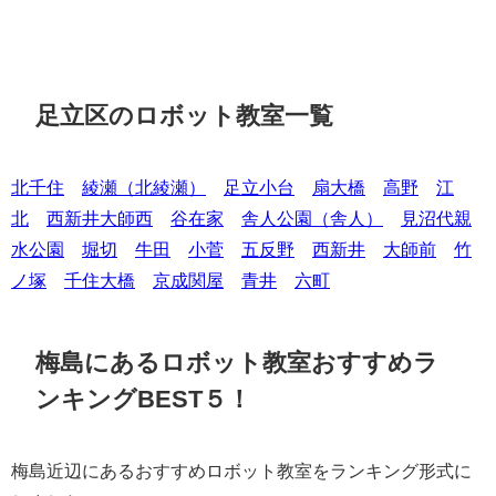
足立区のロボット教室一覧
北千住
綾瀬（北綾瀬）
足立小台
扇大橋
高野
江
北
西新井大師西
谷在家
舎人公園（舎人）
見沼代親
水公園
堀切
牛田
小菅
五反野
西新井
大師前
竹
ノ塚
千住大橋
京成関屋
青井
六町
梅島にあるロボット教室おすすめラ
ンキングBEST５！
梅島近辺にあるおすすめロボット教室をランキング形式に