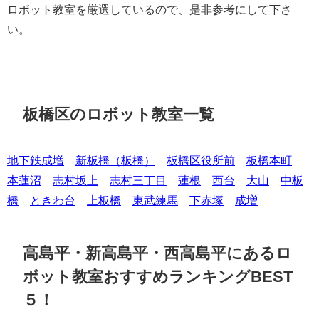
ロボット教室を厳選しているので、是非参考にして下さ
い。
板橋区のロボット教室一覧
地下鉄成増
新板橋（板橋）
板橋区役所前
板橋本町
本蓮沼
志村坂上
志村三丁目
蓮根
西台
大山
中板
橋
ときわ台
上板橋
東武練馬
下赤塚
成増
高島平・新高島平・西高島平にあるロ
ボット教室おすすめランキングBEST
５！