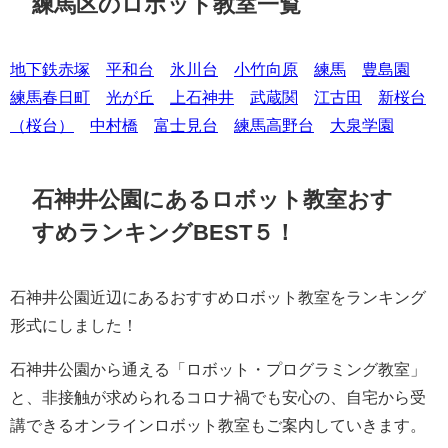
練馬区のロボット教室一覧
地下鉄赤塚
平和台
氷川台
小竹向原
練馬
豊島園
練馬春日町
光が丘
上石神井
武蔵関
江古田
新桜台
（桜台）
中村橋
富士見台
練馬高野台
大泉学園
石神井公園にあるロボット教室おす
すめランキングBEST５！
石神井公園近辺にあるおすすめロボット教室をランキング
形式にしました！
石神井公園から通える「ロボット・プログラミング教室」
と、非接触が求められるコロナ禍でも安心の、自宅から受
講できるオンラインロボット教室もご案内していきます。