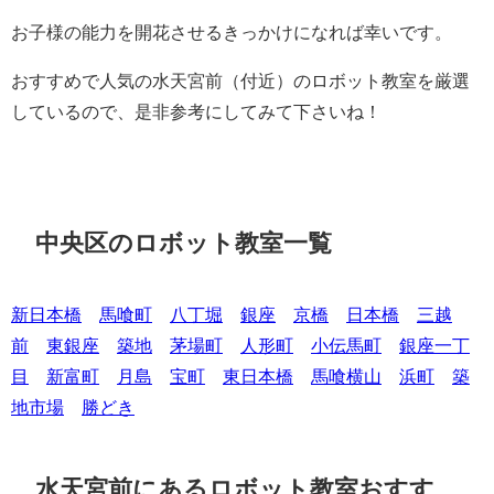
お子様の能力を開花させるきっかけになれば幸いです。
おすすめで人気の水天宮前（付近）のロボット教室を厳選
しているので、是非参考にしてみて下さいね！
中央区のロボット教室一覧
新日本橋
馬喰町
八丁堀
銀座
京橋
日本橋
三越
前
東銀座
築地
茅場町
人形町
小伝馬町
銀座一丁
目
新富町
月島
宝町
東日本橋
馬喰横山
浜町
築
地市場
勝どき
水天宮前にあるロボット教室おすす