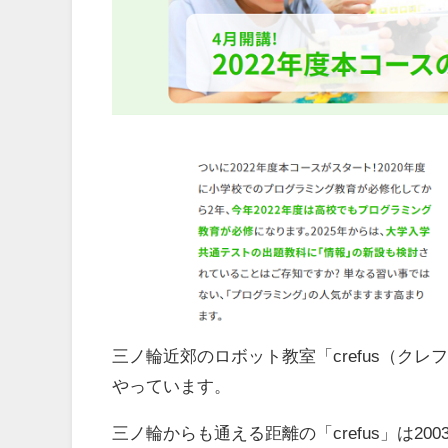
三ノ輪近郊のロボット教室「crefus（ク
やっています。
三ノ輪からも通える距離の「crefus」は2